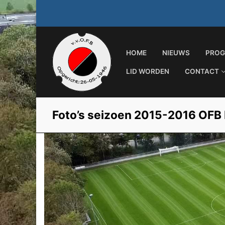
Ga
naar
de
inhoud
HOME
NIEUWS
PROG
LID WORDEN
CONTACT
Foto’s seizoen 2015-2016 OFB