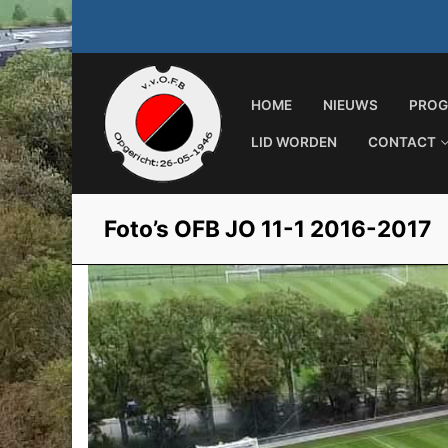
Ga
naar
de
inhoud
HOME
NIEUWS
PROG
LID WORDEN
CONTACT
Foto’s OFB JO 11-1 2016-2017