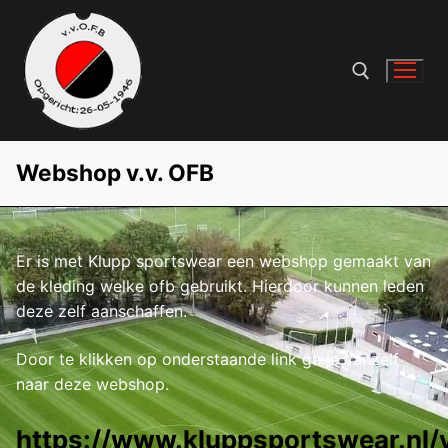
Ga
naar
de
inhoud
Zoeken naar:
Webshop v.v. OFB
Er is met Klupp sportswear een webshop gemaakt van
de kleding welke ofb gebruikt. Hierdoor kunnen leden
deze zelf aanschaffen.
Door te klikken op onderstaande link ga je vanzelf
naar deze webshop.
https://www.kluppsportswear.nl/