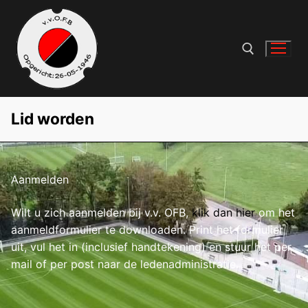
Ga
naar
de
inhoud
Zoeken naar:
Lid worden
Aanmelden
Wilt u zich aanmelden bij v.v. OFB,
klik dan hier
om het
aanmeldformulier te downloaden. Print het formulier
uit, vul het in (inclusief handtekening) en stuur het per
mail of per post naar de ledenadministratie.