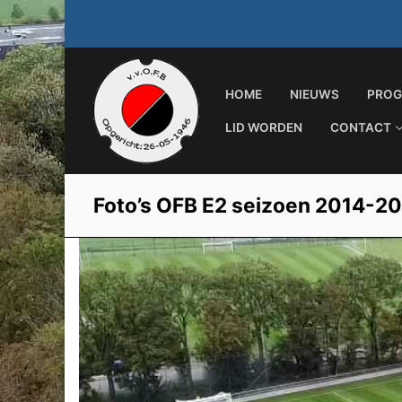
Ga
naar
de
inhoud
HOME
NIEUWS
PROG
LID WORDEN
CONTACT
Foto’s OFB E2 seizoen 2014-2