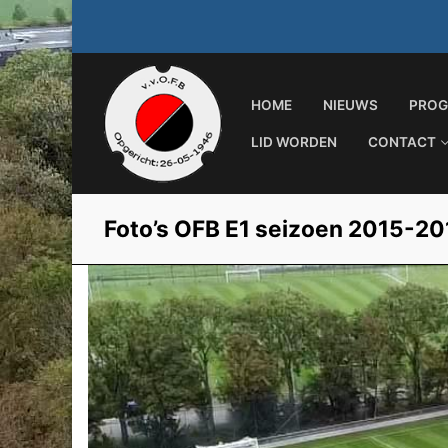
Ga
naar
de
inhoud
HOME
NIEUWS
PROG
LID WORDEN
CONTACT
Foto’s OFB E1 seizoen 2015-20