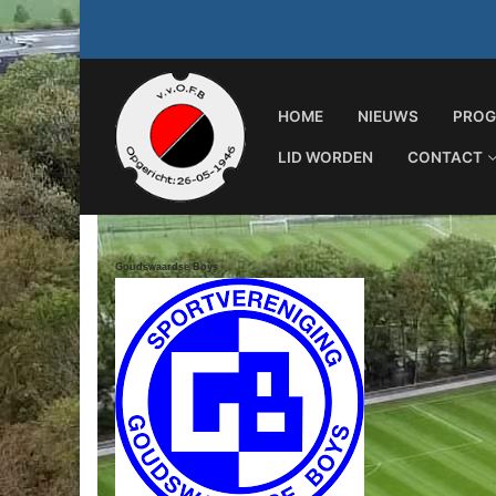
Ga
naar
de
inhoud
HOME
NIEUWS
PROG
LID WORDEN
CONTACT
Goudswaardse Boys