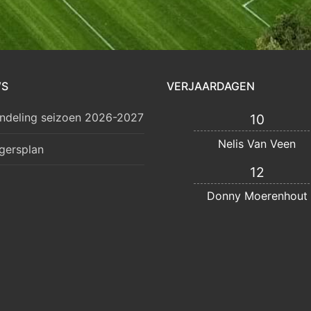
WS
VERJAARDAGEN
ndeling seizoen 2026-2027
10
Nelis Van Veen
lgersplan
12
Donny Moerenhout